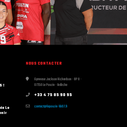
NOUS CONTACTER
Gymnase Jackson Richardson - BP 8 -
07250 Le Pouzin - Ardèche
5 !
+33 4 75 85 90 95
contact@lepouzin-hb07.fr
 de Le
enir