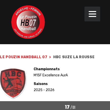
LE POUZIN HANDBALL 07
>
HBC SUZE LA ROUSSE
Championnats
M15F Excellence AurA
Saisons
2025 - 2026
17
/
01