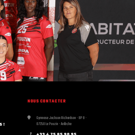
NOUS CONTACTER
Gymnase Jackson Richardson - BP 8 -
07250 Le Pouzin - Ardèche
5 !
+33 4 75 85 90 95